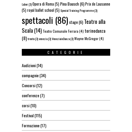
Pina Bausch
(6)
Opera di Roma
(5)
Prix de Lausanne
Labor
(3)
(5)
royal ballet school
(5)
Special Training Programme
(3)
spettacoli
(86)
Teatro alla
stage
(6)
Scala
(14)
torinodanza
Teatro Comunale Ferrara
(4)
(8)
Wayne McGregor
(4)
trento
(3)
venezia
(3)
VeneziainDanza
(3)
CATEGORIE
Audizioni
(14)
compagnie
(34)
Concorsi
(12)
conferenze
(7)
corsi
(10)
Festival
(115)
Formazione
(17)