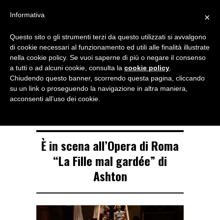
Menu
Informativa
×
Questo sito o gli strumenti terzi da questo utilizzati si avvalgono
NOTIZIE DI DANZA IN ITALIA E ALL’ESTERO, PER DANZATORI,
di cookie necessari al funzionamento ed utili alle finalità illustrate
INSEGNANTI E APPASSIONATI
nella cookie policy. Se vuoi saperne di più o negare il consenso
a tutti o ad alcuni cookie, consulta la
cookie policy
.
TAG ARCHIVE
Chiudendo questo banner, scorrendo questa pagina, cliccando
La Fille mal gardée
su un link o proseguendo la navigazione in altra maniera,
acconsenti all’uso dei cookie.
È in scena all’Opera di Roma
“La Fille mal gardée” di
Ashton