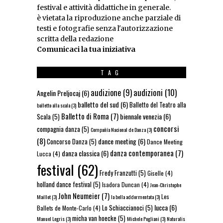
festival e attività didattiche in generale.
è vietata la riproduzione anche parziale di
testi e fotografie senza l'autorizzazione
scritta della redazione
Comunicaci la tua iniziativa
TAG
audizioni
(10)
audizione
(9)
Angelin Preljocaj
(6)
balletto del sud
(6)
Balletto del Teatro alla
balletto alla scala
(3)
Balletto di Roma
(7)
biennale venezia
(6)
Scala
(5)
concorsi
compagnia danza
(5)
Compañía Nacional de Danza
(3)
(8)
dance meeting
(6)
Concorso Danza
(5)
Dance Meeting
danza contemporanea
(7)
danza classica
(6)
Lucca
(4)
festival
(62)
Fredy Franzutti
(5)
Giselle
(4)
holland dance festival
(5)
Isadora Duncan
(4)
Jean-Christophe
John Neumeier
(7)
Les
Maillot
(3)
la bella addormentata
(3)
lucca
(6)
Lo Schiaccianoci
(5)
Ballets de Monte-Carlo
(4)
micha van hoecke
(5)
Manuel Legris
(3)
Michele Pogliani
(3)
Naturalis