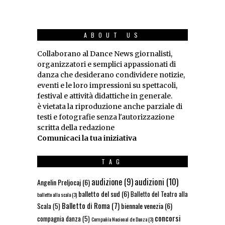
ABOUT US
Collaborano al Dance News giornalisti,
organizzatori e semplici appassionati di
danza che desiderano condividere notizie,
eventi e le loro impressioni su spettacoli,
festival e attività didattiche in generale.
è vietata la riproduzione anche parziale di
testi e fotografie senza l'autorizzazione
scritta della redazione
Comunicaci la tua iniziativa
TAG
audizioni
(10)
audizione
(9)
Angelin Preljocaj
(6)
balletto del sud
(6)
Balletto del Teatro alla
balletto alla scala
(3)
Balletto di Roma
(7)
biennale venezia
(6)
Scala
(5)
concorsi
compagnia danza
(5)
Compañía Nacional de Danza
(3)