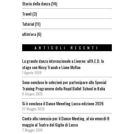
Storia della danza
(14)
Travel
(3)
Tutorial
(11)
ultim'ora
(6)
ARTICOLI RECENTI
La grande danza internazionale a Livorno: all’A.E.D. lo
stage con Niccy Tranah e Liane McRae
1 Agosto 2026
Sono concluse le selezioni per partecipare allo Special
Training Programme della Royal Ballet School in Italia
8 Giugno 2026
Si è concluso il Dance Meeeting Lucca edizione 2026
27 Maggio 2026
Conto alla rovescia per il Dance Meeting, al via venerdì 8
maggio al Teatro del Giglio di Lucca
7 Maggio 2026