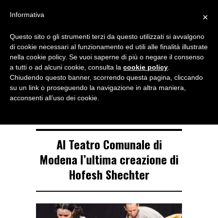
Menu
Informativa
×
Questo sito o gli strumenti terzi da questo utilizzati si avvalgono
NOTIZIE DI DANZA IN ITALIA E ALL’ESTERO, PER DANZATORI,
di cookie necessari al funzionamento ed utili alle finalità illustrate
INSEGNANTI E APPASSIONATI
nella cookie policy. Se vuoi saperne di più o negare il consenso
a tutti o ad alcuni cookie, consulta la
cookie policy
.
TAG ARCHIVE
Chiudendo questo banner, scorrendo questa pagina, cliccando
Hofesh Shechter
su un link o proseguendo la navigazione in altra maniera,
acconsenti all’uso dei cookie.
Al Teatro Comunale di
Modena l’ultima creazione di
Hofesh Shechter