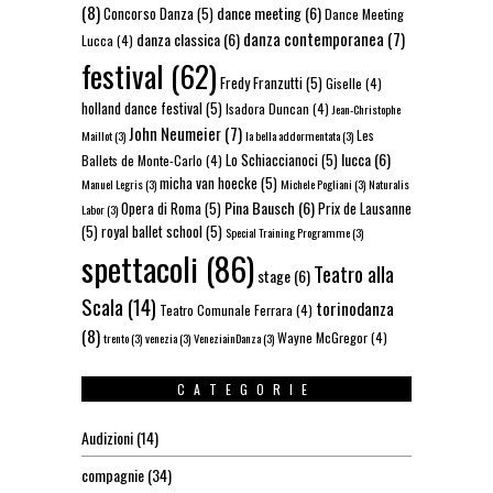
(8)
dance meeting
(6)
Concorso Danza
(5)
Dance Meeting
danza contemporanea
(7)
danza classica
(6)
Lucca
(4)
festival
(62)
Fredy Franzutti
(5)
Giselle
(4)
holland dance festival
(5)
Isadora Duncan
(4)
Jean-Christophe
John Neumeier
(7)
Les
Maillot
(3)
la bella addormentata
(3)
lucca
(6)
Lo Schiaccianoci
(5)
Ballets de Monte-Carlo
(4)
micha van hoecke
(5)
Manuel Legris
(3)
Michele Pogliani
(3)
Naturalis
Pina Bausch
(6)
Opera di Roma
(5)
Prix de Lausanne
Labor
(3)
(5)
royal ballet school
(5)
Special Training Programme
(3)
spettacoli
(86)
Teatro alla
stage
(6)
Scala
(14)
torinodanza
Teatro Comunale Ferrara
(4)
(8)
Wayne McGregor
(4)
trento
(3)
venezia
(3)
VeneziainDanza
(3)
CATEGORIE
Audizioni
(14)
compagnie
(34)