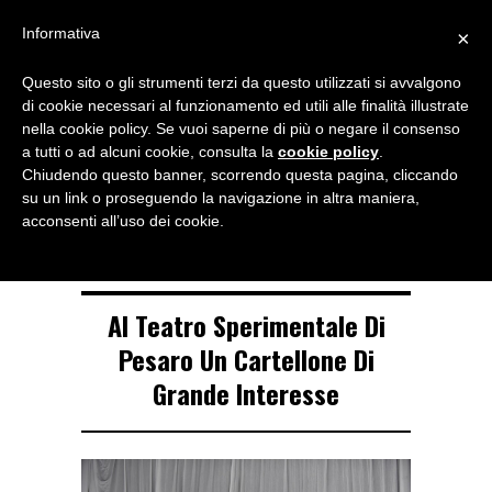
Menu
Informativa
×
Questo sito o gli strumenti terzi da questo utilizzati si avvalgono
NOTIZIE DI DANZA IN ITALIA E ALL’ESTERO, PER DANZATORI,
di cookie necessari al funzionamento ed utili alle finalità illustrate
INSEGNANTI E APPASSIONATI
nella cookie policy. Se vuoi saperne di più o negare il consenso
a tutti o ad alcuni cookie, consulta la
cookie policy
.
TAG ARCHIVE
Chiudendo questo banner, scorrendo questa pagina, cliccando
cartellone danza
su un link o proseguendo la navigazione in altra maniera,
acconsenti all’uso dei cookie.
Al Teatro Sperimentale Di
Pesaro Un Cartellone Di
Grande Interesse