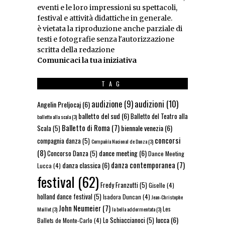
eventi e le loro impressioni su spettacoli,
festival e attività didattiche in generale.
è vietata la riproduzione anche parziale di
testi e fotografie senza l'autorizzazione
scritta della redazione
Comunicaci la tua iniziativa
TAG
audizioni
(10)
audizione
(9)
Angelin Preljocaj
(6)
balletto del sud
(6)
Balletto del Teatro alla
balletto alla scala
(3)
Balletto di Roma
(7)
biennale venezia
(6)
Scala
(5)
concorsi
compagnia danza
(5)
Compañía Nacional de Danza
(3)
(8)
dance meeting
(6)
Concorso Danza
(5)
Dance Meeting
danza contemporanea
(7)
danza classica
(6)
Lucca
(4)
festival
(62)
Fredy Franzutti
(5)
Giselle
(4)
holland dance festival
(5)
Isadora Duncan
(4)
Jean-Christophe
John Neumeier
(7)
Les
Maillot
(3)
la bella addormentata
(3)
lucca
(6)
Lo Schiaccianoci
(5)
Ballets de Monte-Carlo
(4)