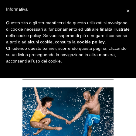
Menu
Informativa
×
Questo sito o gli strumenti terzi da questo utilizzati si avvalgono
NOTIZIE DI DANZA IN ITALIA E ALL’ESTERO, PER DANZATORI,
di cookie necessari al funzionamento ed utili alle finalità illustrate
INSEGNANTI E APPASSIONATI
nella cookie policy. Se vuoi saperne di più o negare il consenso
a tutti o ad alcuni cookie, consulta la
cookie policy
.
Holland Dance Festival un
Chiudendo questo banner, scorrendo questa pagina, cliccando
su un link o proseguendo la navigazione in altra maniera,
mondo di passione,
acconsenti all’uso dei cookie.
movimento e connessione