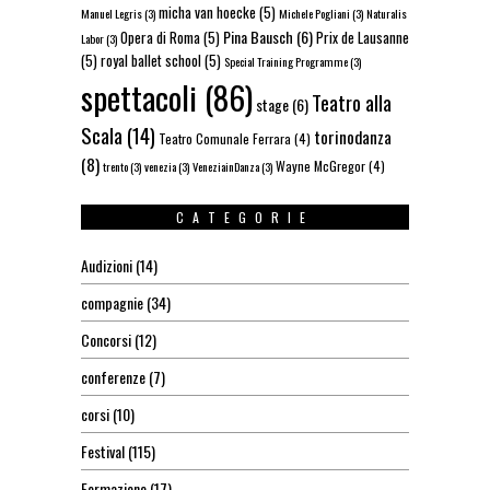
micha van hoecke
(5)
Manuel Legris
(3)
Michele Pogliani
(3)
Naturalis
Pina Bausch
(6)
Opera di Roma
(5)
Prix de Lausanne
Labor
(3)
(5)
royal ballet school
(5)
Special Training Programme
(3)
spettacoli
(86)
Teatro alla
stage
(6)
Scala
(14)
torinodanza
Teatro Comunale Ferrara
(4)
(8)
Wayne McGregor
(4)
trento
(3)
venezia
(3)
VeneziainDanza
(3)
CATEGORIE
Audizioni
(14)
compagnie
(34)
Concorsi
(12)
conferenze
(7)
corsi
(10)
Festival
(115)
Formazione
(17)