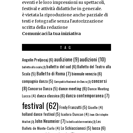
eventi e le loro impressioni su spettacoli,
festival e attività didattiche in generale.
è vietata la riproduzione anche parziale di
testi e fotografie senza l'autorizzazione
scritta della redazione
Comunicaci la tua iniziativa
TAG
audizioni
(10)
audizione
(9)
Angelin Preljocaj
(6)
balletto del sud
(6)
Balletto del Teatro alla
balletto alla scala
(3)
Balletto di Roma
(7)
biennale venezia
(6)
Scala
(5)
concorsi
compagnia danza
(5)
Compañía Nacional de Danza
(3)
(8)
dance meeting
(6)
Concorso Danza
(5)
Dance Meeting
danza contemporanea
(7)
danza classica
(6)
Lucca
(4)
festival
(62)
Fredy Franzutti
(5)
Giselle
(4)
holland dance festival
(5)
Isadora Duncan
(4)
Jean-Christophe
John Neumeier
(7)
Les
Maillot
(3)
la bella addormentata
(3)
lucca
(6)
Lo Schiaccianoci
(5)
Ballets de Monte-Carlo
(4)