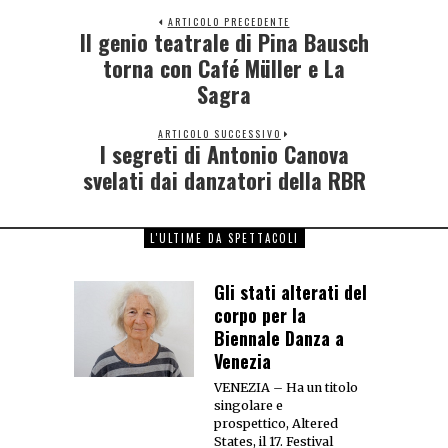
ARTICOLO PRECEDENTE
Il genio teatrale di Pina Bausch
torna con Café Müller e La
Sagra
ARTICOLO SUCCESSIVO
I segreti di Antonio Canova
svelati dai danzatori della RBR
L'ULTIME DA SPETTACOLI
Gli stati alterati del
corpo per la
Biennale Danza a
Venezia
VENEZIA – Ha un titolo
singolare e
prospettico, Altered
States, il 17. Festival