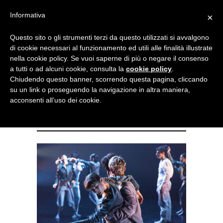
Menu
Informativa
×
Questo sito o gli strumenti terzi da questo utilizzati si avvalgono
NOTIZIE DI DANZA IN ITALIA E ALL’ESTERO, PER DANZATORI,
di cookie necessari al funzionamento ed utili alle finalità illustrate
INSEGNANTI E APPASSIONATI
nella cookie policy. Se vuoi saperne di più o negare il consenso
a tutti o ad alcuni cookie, consulta la
cookie policy
.
A Roma “Vivaldiana” per
Chiudendo questo banner, scorrendo questa pagina, cliccando
su un link o proseguendo la navigazione in altra maniera,
Spellbound Contemporary
acconsenti all’uso dei cookie.
Ballet