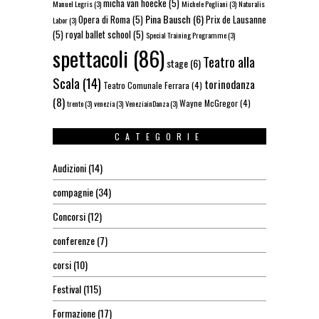
micha van hoecke
(5)
Manuel Legris
(3)
Michele Pogliani
(3)
Naturalis
Pina Bausch
(6)
Opera di Roma
(5)
Prix de Lausanne
Labor
(3)
(5)
royal ballet school
(5)
Special Training Programme
(3)
spettacoli
(86)
Teatro alla
stage
(6)
Scala
(14)
torinodanza
Teatro Comunale Ferrara
(4)
(8)
Wayne McGregor
(4)
trento
(3)
venezia
(3)
VeneziainDanza
(3)
CATEGORIE
Audizioni
(14)
compagnie
(34)
Concorsi
(12)
conferenze
(7)
corsi
(10)
Festival
(115)
Formazione
(17)