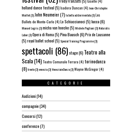
Fredy Franzutti
(5)
Giselle
(4)
holland dance festival
(5)
Isadora Duncan
(4)
Jean-Christophe
John Neumeier
(7)
Les
Maillot
(3)
la bella addormentata
(3)
lucca
(6)
Lo Schiaccianoci
(5)
Ballets de Monte-Carlo
(4)
micha van hoecke
(5)
Manuel Legris
(3)
Michele Pogliani
(3)
Naturalis
Pina Bausch
(6)
Opera di Roma
(5)
Prix de Lausanne
Labor
(3)
(5)
royal ballet school
(5)
Special Training Programme
(3)
spettacoli
(86)
Teatro alla
stage
(6)
Scala
(14)
torinodanza
Teatro Comunale Ferrara
(4)
(8)
Wayne McGregor
(4)
trento
(3)
venezia
(3)
VeneziainDanza
(3)
CATEGORIE
Audizioni
(14)
compagnie
(34)
Concorsi
(12)
conferenze
(7)