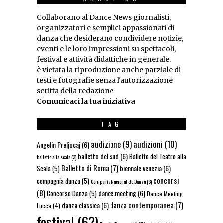
Collaborano al Dance News giornalisti,
organizzatori e semplici appassionati di
danza che desiderano condividere notizie,
eventi e le loro impressioni su spettacoli,
festival e attività didattiche in generale.
è vietata la riproduzione anche parziale di
testi e fotografie senza l'autorizzazione
scritta della redazione
Comunicaci la tua iniziativa
TAG
audizioni
(10)
audizione
(9)
Angelin Preljocaj
(6)
balletto del sud
(6)
Balletto del Teatro alla
balletto alla scala
(3)
Balletto di Roma
(7)
biennale venezia
(6)
Scala
(5)
concorsi
compagnia danza
(5)
Compañía Nacional de Danza
(3)
(8)
dance meeting
(6)
Concorso Danza
(5)
Dance Meeting
danza contemporanea
(7)
danza classica
(6)
Lucca
(4)
festival
(62)