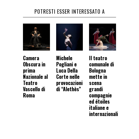
POTRESTI ESSER INTERESSATO A
Camera
Michele
Il teatro
Obscura in
Pogliani e
comunale di
prima
Luca Della
Bologna
Nazionale al
Corte nelle
mette in
Teatro
provocazioni
scena
Vascello di
di “Alethès”
grandi
Roma
compagnie
ed étoiles
italiane e
internazionali