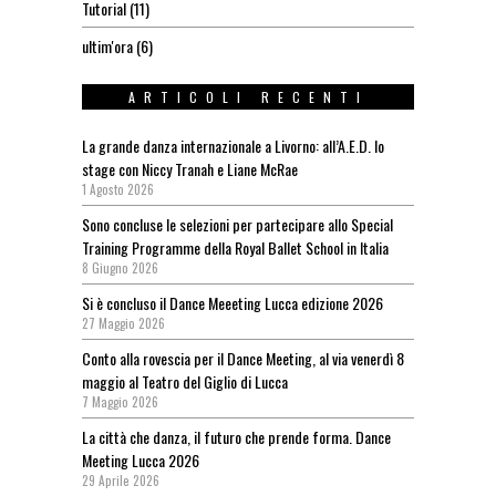
Tutorial
(11)
ultim'ora
(6)
ARTICOLI RECENTI
La grande danza internazionale a Livorno: all’A.E.D. lo
stage con Niccy Tranah e Liane McRae
1 Agosto 2026
Sono concluse le selezioni per partecipare allo Special
Training Programme della Royal Ballet School in Italia
8 Giugno 2026
Si è concluso il Dance Meeeting Lucca edizione 2026
27 Maggio 2026
Conto alla rovescia per il Dance Meeting, al via venerdì 8
maggio al Teatro del Giglio di Lucca
7 Maggio 2026
La città che danza, il futuro che prende forma. Dance
Meeting Lucca 2026
29 Aprile 2026