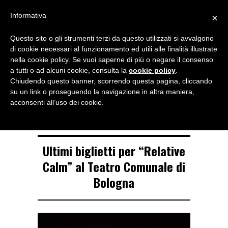
Menu
Informativa
×
Questo sito o gli strumenti terzi da questo utilizzati si avvalgono
NOTIZIE DI DANZA IN ITALIA E ALL’ESTERO, PER DANZATORI,
di cookie necessari al funzionamento ed utili alle finalità illustrate
INSEGNANTI E APPASSIONATI
nella cookie policy. Se vuoi saperne di più o negare il consenso
a tutti o ad alcuni cookie, consulta la
cookie policy
.
TAG ARCHIVE
Chiudendo questo banner, scorrendo questa pagina, cliccando
Lucinda Childs
su un link o proseguendo la navigazione in altra maniera,
acconsenti all’uso dei cookie.
Ultimi biglietti per “Relative
Calm” al Teatro Comunale di
Bologna