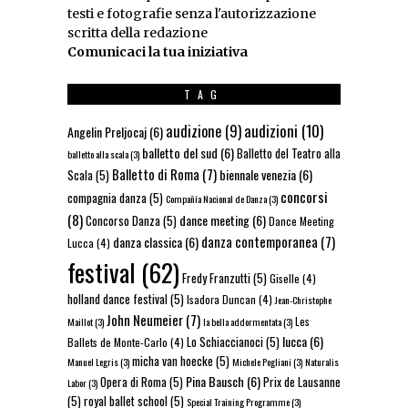
testi e fotografie senza l'autorizzazione
scritta della redazione
Comunicaci la tua iniziativa
TAG
audizioni
(10)
audizione
(9)
Angelin Preljocaj
(6)
balletto del sud
(6)
Balletto del Teatro alla
balletto alla scala
(3)
Balletto di Roma
(7)
biennale venezia
(6)
Scala
(5)
concorsi
compagnia danza
(5)
Compañía Nacional de Danza
(3)
(8)
dance meeting
(6)
Concorso Danza
(5)
Dance Meeting
danza contemporanea
(7)
danza classica
(6)
Lucca
(4)
festival
(62)
Fredy Franzutti
(5)
Giselle
(4)
holland dance festival
(5)
Isadora Duncan
(4)
Jean-Christophe
John Neumeier
(7)
Les
Maillot
(3)
la bella addormentata
(3)
lucca
(6)
Lo Schiaccianoci
(5)
Ballets de Monte-Carlo
(4)
micha van hoecke
(5)
Manuel Legris
(3)
Michele Pogliani
(3)
Naturalis
Pina Bausch
(6)
Opera di Roma
(5)
Prix de Lausanne
Labor
(3)
(5)
royal ballet school
(5)
Special Training Programme
(3)