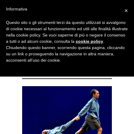
Menu
Informativa
×
Questo sito o gli strumenti terzi da questo utilizzati si avvalgono
NOTIZIE DI DANZA IN ITALIA E ALL’ESTERO, PER DANZATORI,
di cookie necessari al funzionamento ed utili alle finalità illustrate
INSEGNANTI E APPASSIONATI
nella cookie policy. Se vuoi saperne di più o negare il consenso
a tutti o ad alcuni cookie, consulta la
cookie policy
.
Concorso Eurocity: la XXIV
Chiudendo questo banner, scorrendo questa pagina, cliccando
su un link o proseguendo la navigazione in altra maniera,
edizione al Dance Meeting
acconsenti all’uso dei cookie.
Lucca 2026