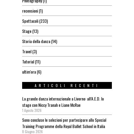
Photography
(1)
recensioni
(1)
Spettacoli
(233)
Stage
(13)
Storia della danza
(14)
Travel
(3)
Tutorial
(11)
ultim'ora
(6)
ARTICOLI RECENTI
La grande danza internazionale a Livorno: all’A.E.D. lo
stage con Niccy Tranah e Liane McRae
1 Agosto 2026
Sono concluse le selezioni per partecipare allo Special
Training Programme della Royal Ballet School in Italia
8 Giugno 2026