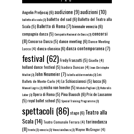
audizioni
(10)
audizione
(9)
Angelin Preljocaj
(6)
balletto del sud
(6)
Balletto del Teatro alla
balletto alla scala
(3)
Balletto di Roma
(7)
biennale venezia
(6)
Scala
(5)
concorsi
compagnia danza
(5)
Compañía Nacional de Danza
(3)
(8)
dance meeting
(6)
Concorso Danza
(5)
Dance Meeting
danza contemporanea
(7)
danza classica
(6)
Lucca
(4)
festival
(62)
Fredy Franzutti
(5)
Giselle
(4)
holland dance festival
(5)
Isadora Duncan
(4)
Jean-Christophe
John Neumeier
(7)
Les
Maillot
(3)
la bella addormentata
(3)
lucca
(6)
Lo Schiaccianoci
(5)
Ballets de Monte-Carlo
(4)
micha van hoecke
(5)
Manuel Legris
(3)
Michele Pogliani
(3)
Naturalis
Pina Bausch
(6)
Opera di Roma
(5)
Prix de Lausanne
Labor
(3)
(5)
royal ballet school
(5)
Special Training Programme
(3)
spettacoli
(86)
Teatro alla
stage
(6)
Scala
(14)
torinodanza
Teatro Comunale Ferrara
(4)
(8)
Wayne McGregor
(4)
trento
(3)
venezia
(3)
VeneziainDanza
(3)