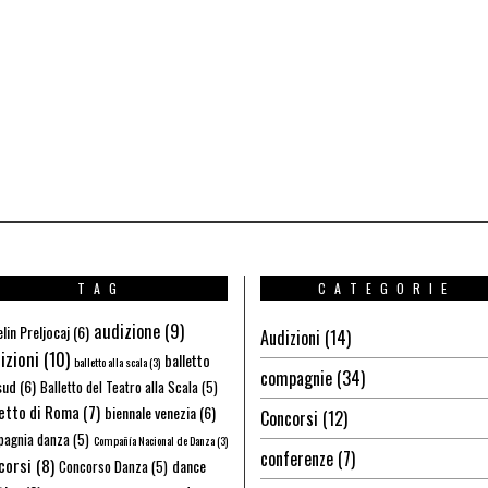
TAG
CATEGORIE
audizione
(9)
lin Preljocaj
(6)
Audizioni
(14)
izioni
(10)
balletto
balletto alla scala
(3)
compagnie
(34)
sud
(6)
Balletto del Teatro alla Scala
(5)
letto di Roma
(7)
biennale venezia
(6)
Concorsi
(12)
agnia danza
(5)
Compañía Nacional de Danza
(3)
conferenze
(7)
corsi
(8)
dance
Concorso Danza
(5)