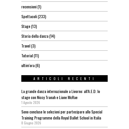
recensioni
(1)
Spettacoli
(233)
Stage
(13)
Storia della danza
(14)
Travel
(3)
Tutorial
(11)
ultim'ora
(6)
ARTICOLI RECENTI
La grande danza internazionale a Livorno: all’A.E.D. lo
stage con Niccy Tranah e Liane McRae
1 Agosto 2026
Sono concluse le selezioni per partecipare allo Special
Training Programme della Royal Ballet School in Italia
8 Giugno 2026