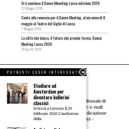
Si è concluso il Dance Meeeting Lucca edizione 2026
27 Maggio 2026
Conto alla rovescia per il Dance Meeting, al via venerdì 8
maggio al Teatro del Giglio di Lucca
7 Maggio 2026
La città che danza, il futuro che prende forma. Dance
Meeting Lucca 2026
29 Aprile 2026
POTRESTI ESSER INTERESSATO A
Studiare ad
Amsterdam per
diventare ballerini
Dance News - Registrazione Tribunale di
classici
Livorno n° 594/95 - Redazione: e-mail:
Si terrà a Livorno il 29
redazione@dancenews.it
Pubblicazione
febbraio 2020 L’audizione
della
dell'A.E.D. P.IVA 01066520493 -
Trattamento dei dati