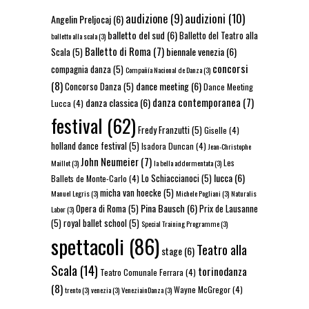
audizioni
(10)
audizione
(9)
Angelin Preljocaj
(6)
balletto del sud
(6)
Balletto del Teatro alla
balletto alla scala
(3)
Balletto di Roma
(7)
biennale venezia
(6)
Scala
(5)
concorsi
compagnia danza
(5)
Compañía Nacional de Danza
(3)
(8)
dance meeting
(6)
Concorso Danza
(5)
Dance Meeting
danza contemporanea
(7)
danza classica
(6)
Lucca
(4)
festival
(62)
Fredy Franzutti
(5)
Giselle
(4)
holland dance festival
(5)
Isadora Duncan
(4)
Jean-Christophe
John Neumeier
(7)
Les
Maillot
(3)
la bella addormentata
(3)
lucca
(6)
Lo Schiaccianoci
(5)
Ballets de Monte-Carlo
(4)
micha van hoecke
(5)
Manuel Legris
(3)
Michele Pogliani
(3)
Naturalis
Pina Bausch
(6)
Opera di Roma
(5)
Prix de Lausanne
Labor
(3)
(5)
royal ballet school
(5)
Special Training Programme
(3)
spettacoli
(86)
Teatro alla
stage
(6)
Scala
(14)
torinodanza
Teatro Comunale Ferrara
(4)
(8)
Wayne McGregor
(4)
trento
(3)
venezia
(3)
VeneziainDanza
(3)