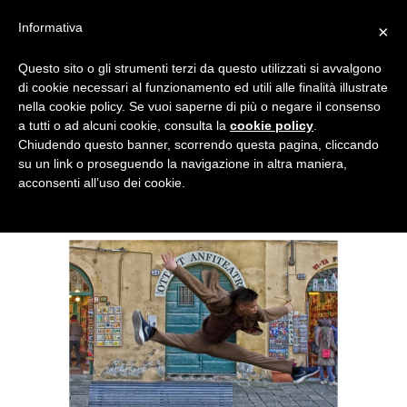
Menu
Informativa
×
Questo sito o gli strumenti terzi da questo utilizzati si avvalgono
NOTIZIE DI DANZA IN ITALIA E ALL’ESTERO, PER DANZATORI,
di cookie necessari al funzionamento ed utili alle finalità illustrate
INSEGNANTI E APPASSIONATI
nella cookie policy. Se vuoi saperne di più o negare il consenso
a tutti o ad alcuni cookie, consulta la
cookie policy
.
Prepararsi all’ audizione –
Chiudendo questo banner, scorrendo questa pagina, cliccando
su un link o proseguendo la navigazione in altra maniera,
seconda parte
acconsenti all’uso dei cookie.