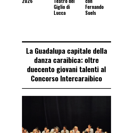
2026
Teatro del
con
Giglio di
Fernando
Lucca
Suels
La Guadalupa capitale della
danza caraibica: oltre
duecento giovani talenti al
Concorso Intercaraibico