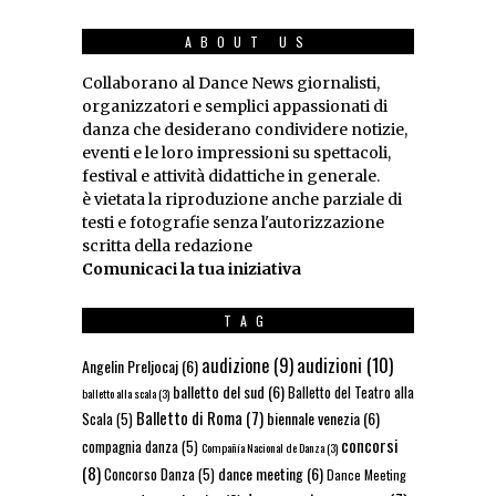
ABOUT US
Collaborano al Dance News giornalisti,
organizzatori e semplici appassionati di
danza che desiderano condividere notizie,
eventi e le loro impressioni su spettacoli,
festival e attività didattiche in generale.
è vietata la riproduzione anche parziale di
testi e fotografie senza l'autorizzazione
scritta della redazione
Comunicaci la tua iniziativa
TAG
audizioni
(10)
audizione
(9)
Angelin Preljocaj
(6)
balletto del sud
(6)
Balletto del Teatro alla
balletto alla scala
(3)
Balletto di Roma
(7)
biennale venezia
(6)
Scala
(5)
concorsi
compagnia danza
(5)
Compañía Nacional de Danza
(3)
(8)
dance meeting
(6)
Concorso Danza
(5)
Dance Meeting