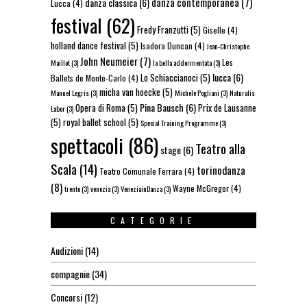
danza contemporanea
(7)
danza classica
(6)
Lucca
(4)
festival
(62)
Fredy Franzutti
(5)
Giselle
(4)
holland dance festival
(5)
Isadora Duncan
(4)
Jean-Christophe
John Neumeier
(7)
Les
Maillot
(3)
la bella addormentata
(3)
lucca
(6)
Lo Schiaccianoci
(5)
Ballets de Monte-Carlo
(4)
micha van hoecke
(5)
Manuel Legris
(3)
Michele Pogliani
(3)
Naturalis
Pina Bausch
(6)
Opera di Roma
(5)
Prix de Lausanne
Labor
(3)
(5)
royal ballet school
(5)
Special Training Programme
(3)
spettacoli
(86)
Teatro alla
stage
(6)
Scala
(14)
torinodanza
Teatro Comunale Ferrara
(4)
(8)
Wayne McGregor
(4)
trento
(3)
venezia
(3)
VeneziainDanza
(3)
CATEGORIE
Audizioni
(14)
compagnie
(34)
Concorsi
(12)