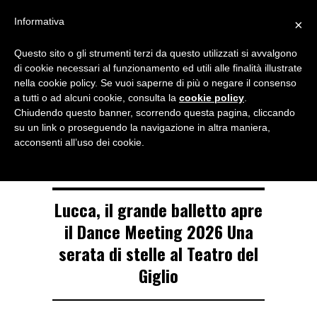
Menu
Informativa
×
Questo sito o gli strumenti terzi da questo utilizzati si avvalgono
NOTIZIE DI DANZA IN ITALIA E ALL’ESTERO, PER DANZATORI,
di cookie necessari al funzionamento ed utili alle finalità illustrate
INSEGNANTI E APPASSIONATI
nella cookie policy. Se vuoi saperne di più o negare il consenso
a tutti o ad alcuni cookie, consulta la
cookie policy
.
CATEGORY ARCHIVE
Chiudendo questo banner, scorrendo questa pagina, cliccando
Home - page 2
su un link o proseguendo la navigazione in altra maniera,
acconsenti all’uso dei cookie.
Lucca, il grande balletto apre
il Dance Meeting 2026 Una
serata di stelle al Teatro del
Giglio