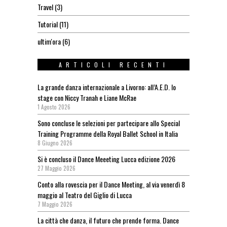
Travel
(3)
Tutorial
(11)
ultim'ora
(6)
ARTICOLI RECENTI
La grande danza internazionale a Livorno: all’A.E.D. lo
stage con Niccy Tranah e Liane McRae
1 Agosto 2026
Sono concluse le selezioni per partecipare allo Special
Training Programme della Royal Ballet School in Italia
8 Giugno 2026
Si è concluso il Dance Meeeting Lucca edizione 2026
27 Maggio 2026
Conto alla rovescia per il Dance Meeting, al via venerdì 8
maggio al Teatro del Giglio di Lucca
7 Maggio 2026
La città che danza, il futuro che prende forma. Dance