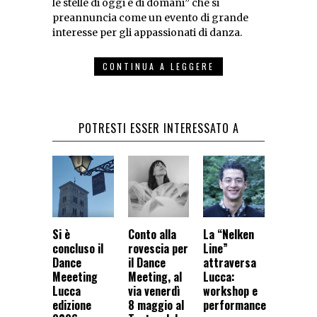
le stelle di oggi e di domani” che si
preannuncia come un evento di grande
interesse per gli appassionati di danza.
CONTINUA A LEGGERE
POTRESTI ESSER INTERESSATO A
Si è
Conto alla
La “Nelken
concluso il
rovescia per
Line”
Dance
il Dance
attraversa
Meeeting
Meeting, al
Lucca:
Lucca
via venerdì
workshop e
edizione
8 maggio al
performance