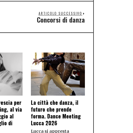
ARTICOLO SUCCESSIVO
Concorsi di danza
vescia per
La città che danza, il
ng, al via
futuro che prende
gio al
forma. Dance Meeting
lio di
Lucca 2026
Lucca si appresta