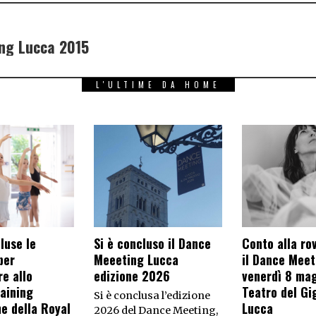
ng Lucca 2015
L'ULTIME DA HOME
luse le
Si è concluso il Dance
Conto alla ro
per
Meeeting Lucca
il Dance Meeti
e allo
edizione 2026
venerdì 8 mag
raining
Teatro del Gig
Si è conclusa l’edizione
 della Royal
Lucca
2026 del Dance Meeting,