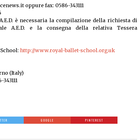
cenews.it oppure fax: 0586-343111
5
.E.D. è necessaria la compilazione della richiesta di
rale A.E.D. e la consegna della relativa Tessera
 School:
http://www.royal-ballet-school.org.uk
rno (Italy)
-343111
TTER
GOOGLE
PINTEREST