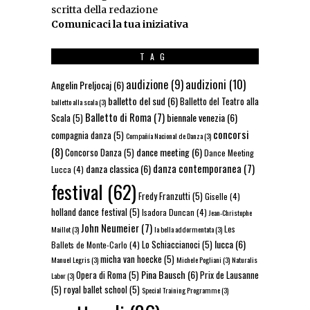
scritta della redazione
Comunicaci la tua iniziativa
TAG
audizioni
(10)
audizione
(9)
Angelin Preljocaj
(6)
balletto del sud
(6)
Balletto del Teatro alla
balletto alla scala
(3)
Balletto di Roma
(7)
biennale venezia
(6)
Scala
(5)
concorsi
compagnia danza
(5)
Compañía Nacional de Danza
(3)
(8)
dance meeting
(6)
Concorso Danza
(5)
Dance Meeting
danza contemporanea
(7)
danza classica
(6)
Lucca
(4)
festival
(62)
Fredy Franzutti
(5)
Giselle
(4)
holland dance festival
(5)
Isadora Duncan
(4)
Jean-Christophe
John Neumeier
(7)
Les
Maillot
(3)
la bella addormentata
(3)
lucca
(6)
Lo Schiaccianoci
(5)
Ballets de Monte-Carlo
(4)
micha van hoecke
(5)
Manuel Legris
(3)
Michele Pogliani
(3)
Naturalis
Pina Bausch
(6)
Opera di Roma
(5)
Prix de Lausanne
Labor
(3)
(5)
royal ballet school
(5)
Special Training Programme
(3)