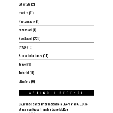
Lifestyle
(2)
mostre
(11)
Photography
(1)
recensioni
(1)
Spettacoli
(233)
Stage
(13)
Storia della danza
(14)
Travel
(3)
Tutorial
(11)
ultim'ora
(6)
ARTICOLI RECENTI
La grande danza internazionale a Livorno: all’A.E.D. lo
stage con Niccy Tranah e Liane McRae