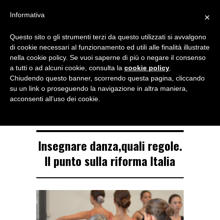
Menu
Informativa
×
Questo sito o gli strumenti terzi da questo utilizzati si avvalgono
NOTIZIE DI DANZA IN ITALIA E ALL’ESTERO, PER DANZATORI,
di cookie necessari al funzionamento ed utili alle finalità illustrate
INSEGNANTI E APPASSIONATI
nella cookie policy. Se vuoi saperne di più o negare il consenso
a tutti o ad alcuni cookie, consulta la
cookie policy
.
TAG ARCHIVE
Chiudendo questo banner, scorrendo questa pagina, cliccando
danza
su un link o proseguendo la navigazione in altra maniera,
acconsenti all’uso dei cookie.
Insegnare danza,quali regole.
Il punto sulla riforma Italia